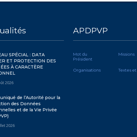
ualités
APDPVP
Mot du
Missions
AU SPÉCIAL : DATA
Président
ER ET PROTECTION DES
ÉES À CARACTÈRE
Organisations
Textes et
ONNEL
oût 2026
iqué de l’Autorité pour la
ction des Données
nelles et de la Vie Privée
PVP)
illet 2026