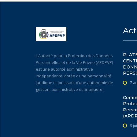
Act
PLATE
L’Autorité pour la Protection des Données
CENT
Personnelles et de la Vie Privée (APDPVP)
DONN
est une autorité administrative
PERS
indépendante, dotée d’une personnalité
juridique et jouissant d’une autonomie de
7 a
gestion, administrative et financière.
Commun
Prote
Person
(APD
3 ju