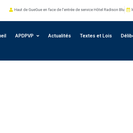
Haut de GueGue en face de l'entrée de service Hôtel Radison Blu
l
eil
APDPVP
Actualités
Textes et Lois
Délib