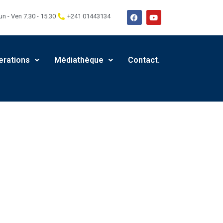
un - Ven 7.30 - 15.30
+241 01443134
erations
Médiathèque
Contact.