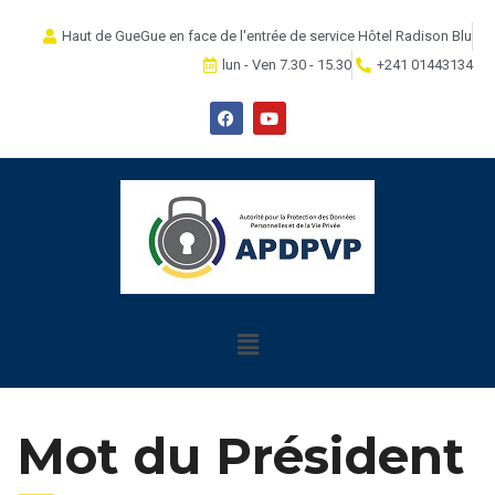
Haut de GueGue en face de l'entrée de service Hôtel Radison Blu
lun - Ven 7.30 - 15.30
+241 01443134
Mot du Président