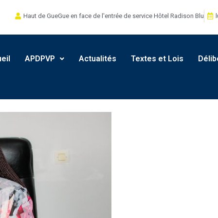
Haut de GueGue en face de l'entrée de service Hôtel Radison Blu
l
eil
APDPVP
Actualités
Textes et Lois
Délib