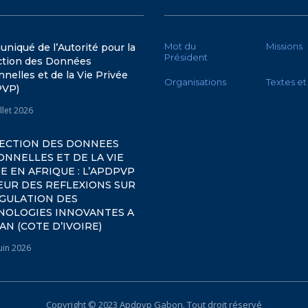
Mot du
Missions
iqué de l’Autorité pour la
Président
ction des Données
nelles et de la Vie Privée
Organisations
Textes et
PVP)
illet 2026
ECTION DES DONNEES
NNELLES ET DE LA VIE
E EN AFRIQUE : L’APDPVP
ŒUR DES REFLEXIONS SUR
EGULATION DES
NOLOGIES INNOVANTES A
AN (COTE D’IVOIRE)
uin 2026
Copyright © 2023 Apdpvp
Gabon
. Tout droit réservé