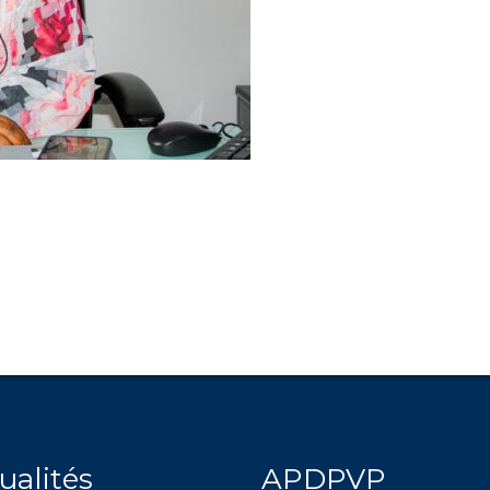
ualités
APDPVP