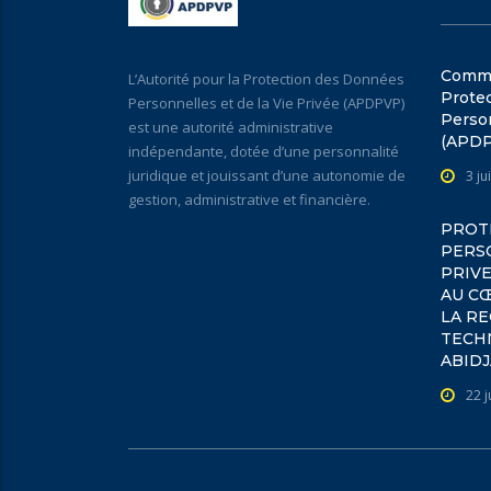
Commun
L’Autorité pour la Protection des Données
Prote
Personnelles et de la Vie Privée (APDPVP)
Person
est une autorité administrative
(APD
indépendante, dotée d’une personnalité
juridique et jouissant d’une autonomie de
3 ju
gestion, administrative et financière.
PROT
PERSO
PRIVE
AU C
LA R
TECH
ABIDJ
22 j