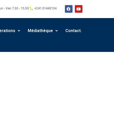
un - Ven 7.30 - 15.30
+241 01443134
erations
Médiathèque
Contact.