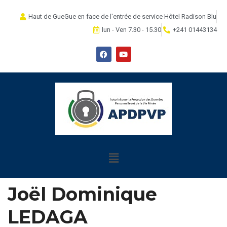
Haut de GueGue en face de l'entrée de service Hôtel Radison Blu
lun - Ven 7.30 - 15.30
+241 01443134
Joël Dominique
LEDAGA