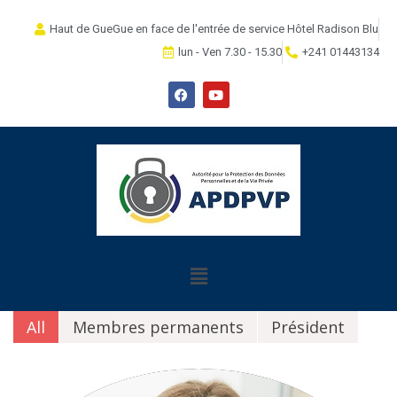
Haut de GueGue en face de l'entrée de service Hôtel Radison Blu
lun - Ven 7.30 - 15.30
+241 01443134
All
Membres permanents
Président