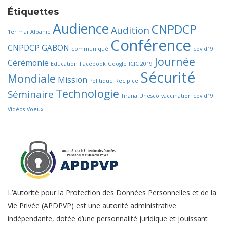
Étiquettes
Audience
CNPDCP
Audition
1er mai
Albanie
Conférence
CNPDCP GABON
communiqué
covid19
Journée
Cérémonie
Education
Facebook
Google
ICIC 2019
Sécurité
Mondiale
Mission
Politique
Recipice
Technologie
Séminaire
Tirana
Unesco
vaccination covid19
Vidéos
Voeux
L’Autorité pour la Protection des Données Personnelles et de la
Vie Privée (APDPVP) est une autorité administrative
indépendante, dotée d’une personnalité juridique et jouissant