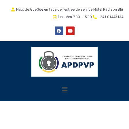
Haut de GueGue en face de l'entrée de service Hôtel Radison Blu
lun - Ven 7.30 - 15.30
+241 01443134
how can we help you?
Contact us at the Consulting WP office nearest to you or