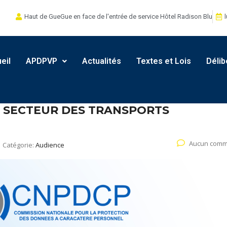
Haut de GueGue en face de l'entrée de service Hôtel Radison Blu
l
eil
APDPVP
Actualités
Textes et Lois
Délib
U SECTEUR DES TRANSPORTS
Aucun comm
Catégorie:
Audience