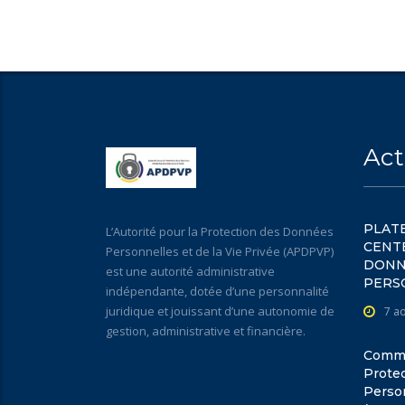
Act
PLATE
L’Autorité pour la Protection des Données
CENT
Personnelles et de la Vie Privée (APDPVP)
DONN
est une autorité administrative
PERS
indépendante, dotée d’une personnalité
juridique et jouissant d’une autonomie de
7 a
gestion, administrative et financière.
Commun
Prote
Person