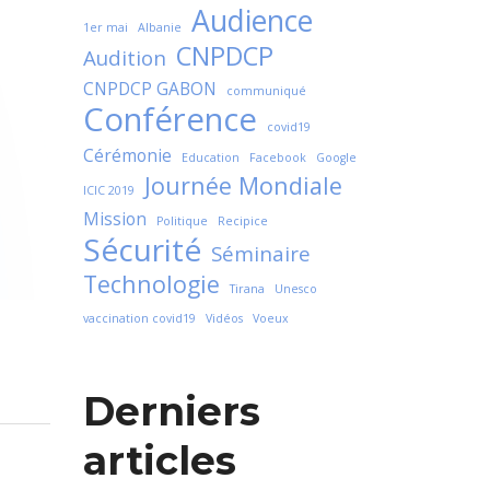
Audience
1er mai
Albanie
CNPDCP
Audition
CNPDCP GABON
communiqué
Conférence
covid19
Cérémonie
Education
Facebook
Google
Journée Mondiale
ICIC 2019
Mission
Politique
Recipice
Sécurité
Séminaire
Technologie
Tirana
Unesco
vaccination covid19
Vidéos
Voeux
Derniers
articles