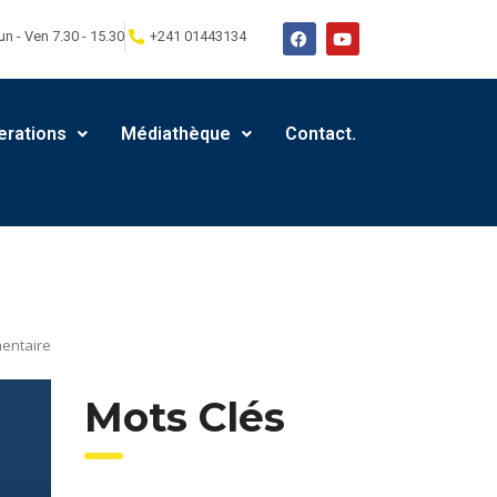
un - Ven 7.30 - 15.30
+241 01443134
erations
Médiathèque
Contact.
entaire
Mots Clés