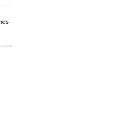
mes
entaire