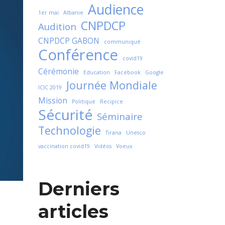
Audience
1er mai
Albanie
CNPDCP
Audition
CNPDCP GABON
communiqué
Conférence
covid19
Cérémonie
Education
Facebook
Google
Journée Mondiale
ICIC 2019
Mission
Politique
Recipice
Sécurité
Séminaire
Technologie
Tirana
Unesco
vaccination covid19
Vidéos
Voeux
Derniers
articles