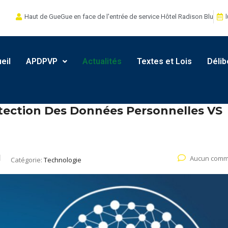
Haut de GueGue en face de l'entrée de service Hôtel Radison Blu
l
eil
APDPVP
Actualités
Textes et Lois
Délib
Protection Des Données Personnelles VS
Aucun comm
Catégorie:
Technologie