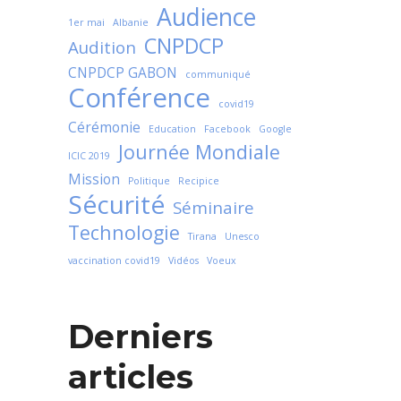
Audience
1er mai
Albanie
CNPDCP
Audition
CNPDCP GABON
communiqué
Conférence
covid19
Cérémonie
Education
Facebook
Google
Journée Mondiale
ICIC 2019
Mission
Politique
Recipice
Sécurité
Séminaire
Technologie
Tirana
Unesco
vaccination covid19
Vidéos
Voeux
Derniers
articles