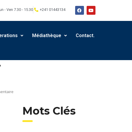
un - Ven 7.30 - 15.30
+241 01443134
erations
Médiathèque
Contact.
A
entaire
Mots Clés