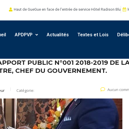
Haut de GueGue en face de l'entrée de service Hôtel Radison Blu
l
eil
APDPVP
Actualités
Textes et Lois
Délib
PPORT PUBLIC N°001 2018-2019 DE L
TRE, CHEF DU GOUVERNEMENT.
Aucun comm
eur
Catégorie: