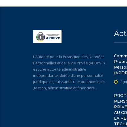
Act
Commun
L’Autorité pour la Protection des Données
Prote
Personnelles et de la Vie Privée (APDPVP)
Person
est une autorité administrative
(APD
indépendante, dotée d’une personnalité
juridique et jouissant d’une autonomie de
3 ju
gestion, administrative et financière.
PROT
PERSO
PRIVE
AU C
LA R
TECH