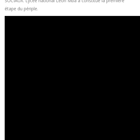
SOCIAUX. Lycée national Léon Mba a constitué la première
étape du périple.