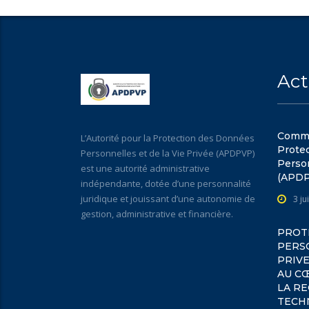
Act
Commun
L’Autorité pour la Protection des Données
Prote
Personnelles et de la Vie Privée (APDPVP)
Person
est une autorité administrative
(APD
indépendante, dotée d’une personnalité
juridique et jouissant d’une autonomie de
3 ju
gestion, administrative et financière.
PROT
PERSO
PRIVE
AU C
LA R
TECH