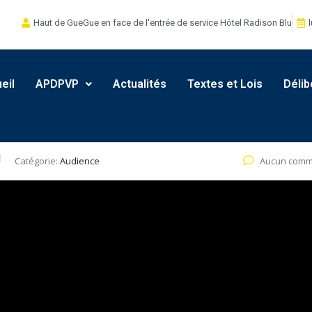
Haut de GueGue en face de l'entrée de service Hôtel Radison Blu
l
eil
APDPVP
Actualités
Textes et Lois
Délib
Catégorie:
Audience
Aucun comm