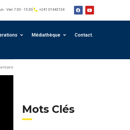
un - Ven 7.30 - 15.30
+241 01443134
erations
Médiathèque
Contact.
entaire
Mots Clés