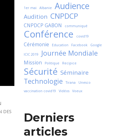
Audience
1er mai
Albanie
CNPDCP
Audition
CNPDCP GABON
communiqué
Conférence
covid19
Cérémonie
Education
Facebook
Google
Journée Mondiale
ICIC 2019
Mission
Politique
Recipice
Sécurité
Séminaire
Technologie
Tirana
Unesco
vaccination covid19
Vidéos
Voeux
N
N DES
Derniers
articles